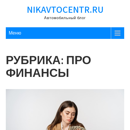
Перейти
NIKAVTOCENTR.RU
к
содержимому
Автомобильный блог
Меню
РУБРИКА:
ПРО
ФИНАНСЫ