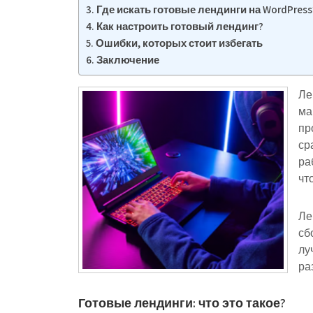
Где искать готовые лендинги на WordPress
Как настроить готовый лендинг?
Ошибки, которых стоит избегать
Заключение
Ле
ма
пр
ср
ра
чт
Ле
сб
лу
ра
Готовые лендинги: что это такое?