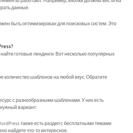
е элементы работают. Например, кнопки должны вести на
рать данные.
лжен быть оптимизирован для поисковых систем. Это
ress?
найти готовые лендинги. Вот несколько популярных
ое количество шаблонов на любой вкус. Обратите
есурс с разнообразными шаблонами. У них есть
 нужный вариант.
WordPress также есть раздел с бесплатными темами.
вно найдете что-то интересное.