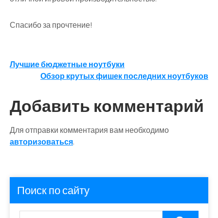
Спасибо за прочтение!
Навигация
Лучшие бюджетные ноутбуки
Обзор крутых фишек последних ноутбуков
по
записям
Добавить комментарий
Для отправки комментария вам необходимо
авторизоваться
.
Поиск по сайту