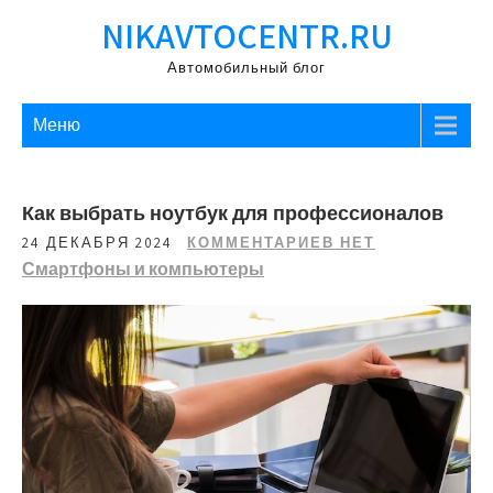
Перейти
NIKAVTOCENTR.RU
к
содержимому
Автомобильный блог
Меню
Как выбрать ноутбук для профессионалов
24 ДЕКАБРЯ 2024
КОММЕНТАРИЕВ НЕТ
Смартфоны и компьютеры