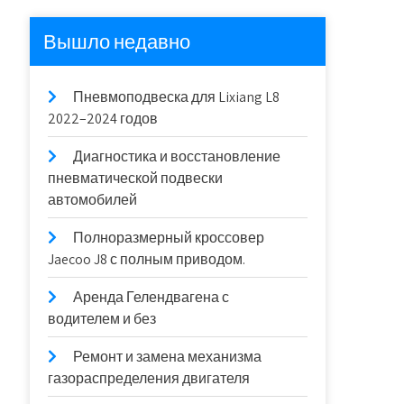
Вышло недавно
Пневмоподвеска для Lixiang L8
2022–2024 годов
Диагностика и восстановление
пневматической подвески
автомобилей
Полноразмерный кроссовер
Jaecoo J8 с полным приводом.
Аренда Гелендвагена с
водителем и без
Ремонт и замена механизма
газораспределения двигателя