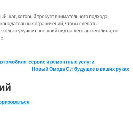
ый шаг, который требует внимательного подхода.
законодательных ограничений, чтобы сделать
 только улучшит внешний вид вашего автомобиля, но
е.
втомобиля: сервис и ремонтные услуги
Новый Омода С7: будущее в ваших руках
ий
оризоваться
.