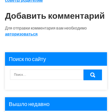
записям
советы родителям
Добавить комментарий
Для отправки комментария вам необходимо
авторизоваться
.
Поиск по сайту
Вышло недавно